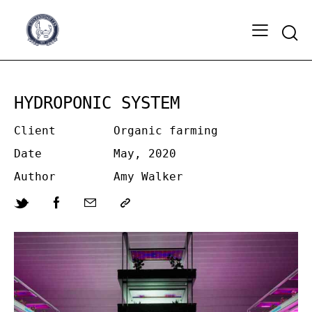
Sear
HYDROPONIC SYSTEM
Client
Organic farming
Date
May, 2020
Author
Amy Walker
Twitter-
Facebook
Share-
Copy
new
email
URL
to
clipboard