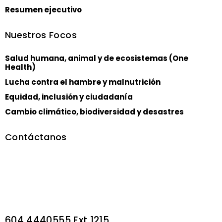
Resumen ejecutivo
Nuestros Focos
Salud humana, animal y de ecosistemas (One
Health)
Lucha contra el hambre y malnutrición
Equidad, inclusión y ciudadanía
Cambio climático, biodiversidad y desastres
Contáctanos
En la Oficina de
Planeación de la
Universidad CES
planeacion@ces.edu.co
604 4440555 Ext 1215