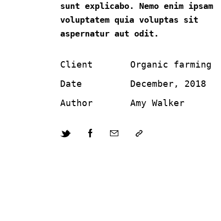
sunt explicabo. Nemo enim ipsam
voluptatem quia voluptas sit
aspernatur aut odit.
Client
Organic farming
Date
December, 2018
Author
Amy Walker
Twitter-
Facebook
Share-
Copy
new
email
URL
to
clipboard