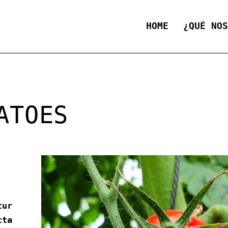
HOME
¿QUÉ NO
ATOES
tur
cta