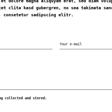
 et dolore magna aliquyam erat, sed diam volu
tet clita kasd gubergren, no sea takimata san
, consetetur sadipscing elitr.
ng collected and stored.