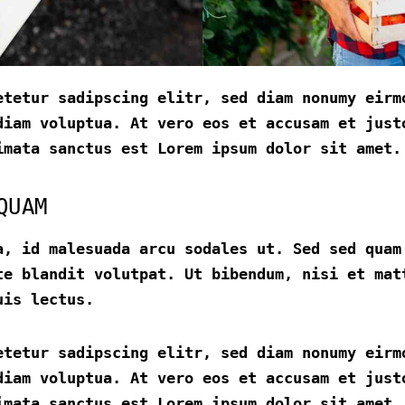
etetur sadipscing elitr, sed diam nonumy eirm
diam voluptua. At vero eos et accusam et just
imata sanctus est Lorem ipsum dolor sit amet.
QUAM
a, id malesuada arcu sodales ut. Sed sed quam
te blandit volutpat. Ut bibendum, nisi et mat
uis lectus.
etetur sadipscing elitr, sed diam nonumy eirm
diam voluptua. At vero eos et accusam et just
imata sanctus est Lorem ipsum dolor sit amet.