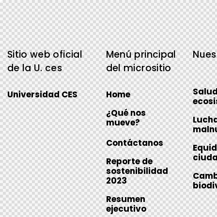
Sitio web oficial
Menú principal
Nues
de la U. ces
del micrositio
Salud
Universidad CES
Home
ecosi
¿Qué nos
Lucha
mueve?
malnu
Contáctanos
Equid
ciud
Reporte de
sostenibilidad
Cambi
2023
biodi
Resumen
ejecutivo