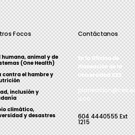
tros Focos
Contáctanos
 humana, animal y de
En la Oficina de
stemas (One Health)
Planeación de la
 contra el hambre y
Universidad CES
trición
planeacion@ces.e
ad, inclusión y
adanía
u.co
o climático,
versidad y desastres
604 4440555 Ext
1215