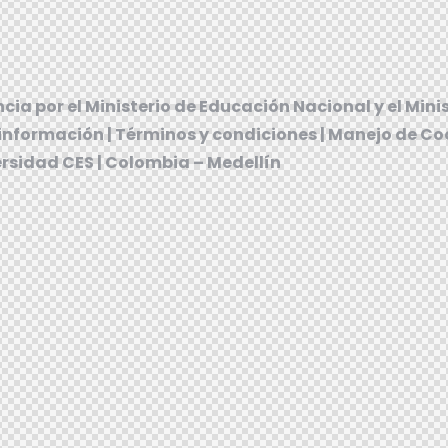
ncia por el
Ministerio de Educación Nacional
y el
Minis
 información
|
Términos y condiciones
|
Manejo de Co
rsidad CES | Colombia – Medellín